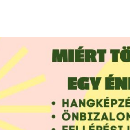
alkozásaink
Oktatóink
Galéria
Tandíj
Kapcso