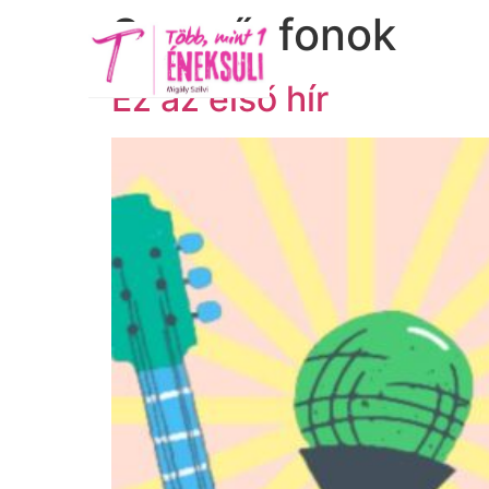
Szerző:
fonok
Kezdőlap
Fogl
Ez az első hír